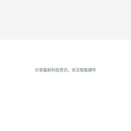
智能手表七
智能手表八
分享最新科技资讯，关注智能硬件
Oculus在伦敦组建VR团队
2018-09-11
建站随谈如何建一个大气的企业网站
2018-09-11