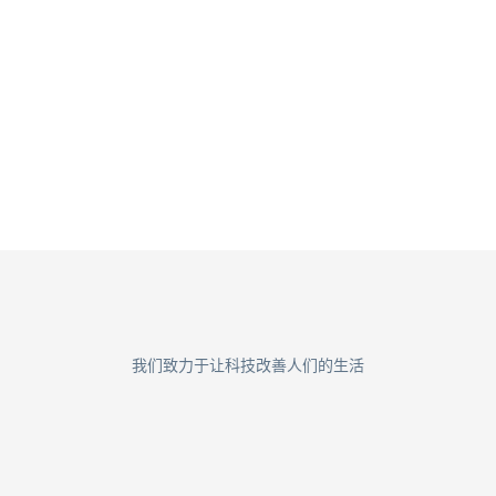
浅谈如何做好网站的目录规划
2018-09-11
网站建设新标准——建站与优化结合
2018-09-11
我们致力于让科技改善人们的生活