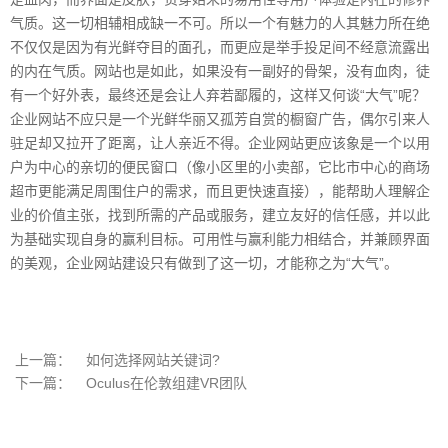
气质。这一切相辅相成缺一不可。所以一个有魅力的人其魅力所在绝
不仅仅是因为有光鲜夺目的面孔，而更应是举手投足间不经意流露出
的内在气质。网站也是如此，如果没有一副好的骨架，没有血肉，徒
有一个好外表，最终还是会让人弃若鄙履的，这样又何谈“大气”呢？
企业网站不应只是一个光鲜华丽又孤芳自赏的橱窗广告，偶尔引来人
驻足却又拉开了距离，让人亲近不得。企业网站更应该象是一个以用
户为中心的亲切的便民窗口（像小区里的小卖部，它比市中心的商场
超市更能满足周围住户的需求，而且更快速直接），能帮助人理解企
业的价值主张，找到所需的产品或服务，建立友好的信任感，并以此
为基础实现自身的赢利目标。可用性与赢利能力相结合，并兼顾界面
的美观，企业网站建设只有做到了这一切，才能称之为“大气”。
上一篇：
如何选择网站关键词?
下一篇：
Oculus在伦敦组建VR团队