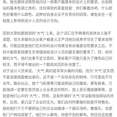
来。我也曾经试探性地问过一些客户最基本的设计上的需求。比如网
站的基本色调之类的，往往得到的答复就是：你们看着办吧，什么颜
色好看用什么颜色。这种对自身企业不负责任的回答，难免会在一定
程度上影响到设计人员的设计方向。
回到文章标题提到的“大气”上来。这个词汇在字典里的具体含义我不
清楚，但大多数的企业客户都是义正严词地白纸黑字写在了需求说明
里。可能这就是他们在对你的设计效果没有丝毫建设性要求之后，不
经大脑思索就硬生生地强加给设计人员的最无理的要求了。但，如何
做的大气，他们也拿不定注意的，某些客户可能只是为了掩饰自己的
轻浮，而不得不做出的一个颇具风范的补充罢了。
对于设计人员来说，“大气”真的是非常头痛的问题。因为“大气”这东西
不是说做就能做出来的，这不是一个实际存在的物体，只可意会不可
言传。飘朵白云，放个飞机等等只能说明自己的庸俗，更有甚者，万
般强调一定要在首页加上企业老总的照片，放上音乐播放器等等，这
就是他们心中的“大气”。然而，这些所谓的“大气”并没能增加网站的优
势，反而，更凸显了企业的无为。我们此时所要做的就是开导教化，
规劝他们千万不要把自己的企业站做成一个娱乐场所，要娱乐，去那
些门户网站就够了，他们什么都有，你想不到的都有。但往往这些建