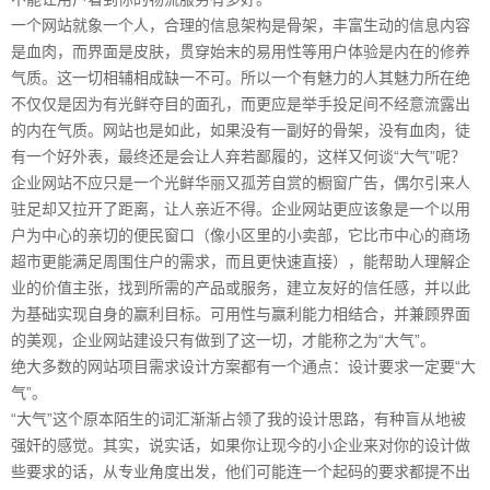
一个网站就象一个人，合理的信息架构是骨架，丰富生动的信息内容
是血肉，而界面是皮肤，贯穿始末的易用性等用户体验是内在的修养
气质。这一切相辅相成缺一不可。所以一个有魅力的人其魅力所在绝
不仅仅是因为有光鲜夺目的面孔，而更应是举手投足间不经意流露出
的内在气质。网站也是如此，如果没有一副好的骨架，没有血肉，徒
有一个好外表，最终还是会让人弃若鄙履的，这样又何谈“大气”呢？
企业网站不应只是一个光鲜华丽又孤芳自赏的橱窗广告，偶尔引来人
驻足却又拉开了距离，让人亲近不得。企业网站更应该象是一个以用
户为中心的亲切的便民窗口（像小区里的小卖部，它比市中心的商场
超市更能满足周围住户的需求，而且更快速直接），能帮助人理解企
业的价值主张，找到所需的产品或服务，建立友好的信任感，并以此
为基础实现自身的赢利目标。可用性与赢利能力相结合，并兼顾界面
的美观，企业网站建设只有做到了这一切，才能称之为“大气”。
绝大多数的网站项目需求设计方案都有一个通点：设计要求一定要“大
气”。
“大气”这个原本陌生的词汇渐渐占领了我的设计思路，有种盲从地被
强奸的感觉。其实，说实话，如果你让现今的小企业来对你的设计做
些要求的话，从专业角度出发，他们可能连一个起码的要求都提不出