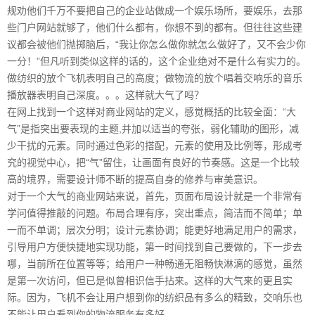
规劝他们千万不要把自己的企业站做成一个娱乐场所，要娱乐，去那
些门户网站就够了，他们什么都有，你想不到的都有。但往往这些建
议都会被他们抛掷脑后，“我让你怎么做你就怎么做好了，又不会少你
一分！”但凡听到类似这样的话的，这个企业绝对不是什么有实力的。
做纺织的放个飞机表明自己的高度；做物流的放个唱着交响乐的音乐
播放器表明自己深度。。。这样就大气了吗？
在网上找到一个这样对商业网站的定义，感觉概括的比较全面：“大
气”是指突出要表现的主题,并加以适当的夸张，弱化辅助的图形，减
少干扰的元素。同时通过色彩的搭配，元素的使用及比例等，形成考
究的视觉中心，把“气”留住，让画面有良好的节奏感。这是一个比较
高的境界，需要设计师不断的提高自身的修养与审美意识。
对于一个大气的商业网站来说，首先，页面布局设计就是一个非常有
学问值得推敲的问题。布局合理有序，突出重点，简洁而不简单；单
一而不单调；层次分明；设计元素协调；能更好地满足用户的需求，
引导用户方便快捷地实现功能，第一时间找到自己要做的，下一步去
哪，当前所在位置等等；给用户一种畅通无阻畅快淋漓的感觉，虽然
是第一次访问，但已是似曾相识信手拈来。这样的大气来的更且实
际。因为，飞机不会让用户想到你的纺织品有多么的精致，交响乐也
不能让用户看到你的物流服务有多好。