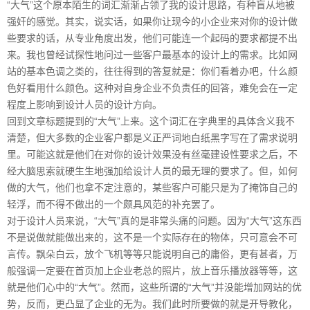
“大气”这个原本陌生的词汇渐渐占领了我的设计思路，有种盲从地被
强奸的感觉。其实，说实话，如果你让现今的小企业来对你的设计做
些要求的话，从专业角度出发，他们可能连一个起码的要求都提不出
来。我也曾经试探性地问过一些客户最基本的设计上的需求。比如网
站的基本色调之类的，往往得到的答复就是：你们看着办吧，什么颜
色好看用什么颜色。这种对自身企业不负责任的回答，难免会在一定
程度上影响到设计人员的设计方向。
回到文章标题提到的“大气”上来。这个词汇在字典里的具体含义我不
清楚，但大多数的企业客户都是义正严词地白纸黑字写在了需求说明
里。可能这就是他们在对你的设计效果没有丝毫建设性要求之后，不
经大脑思索就硬生生地强加给设计人员的最无理的要求了。但，如何
做的大气，他们也拿不定注意的，某些客户可能只是为了掩饰自己的
轻浮，而不得不做出的一个颇具风范的补充罢了。
对于设计人员来说，“大气”真的是非常头痛的问题。因为“大气”这东西
不是说做就能做出来的，这不是一个实际存在的物体，只可意会不可
言传。飘朵白云，放个飞机等等只能说明自己的庸俗，更有甚者，万
般强调一定要在首页加上企业老总的照片，放上音乐播放器等等，这
就是他们心中的“大气”。然而，这些所谓的“大气”并没能增加网站的优
势，反而，更凸显了企业的无为。我们此时所要做的就是开导教化，