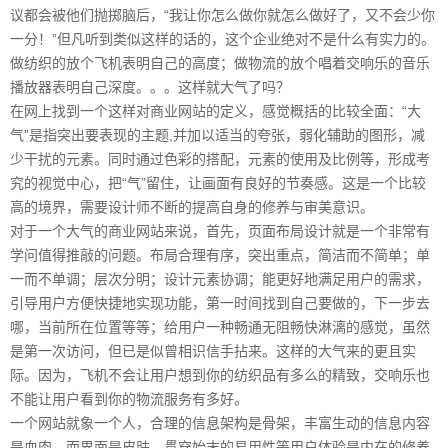
议都会被他们抛掷脑后，“我让你怎么做你就怎么做好了，又不会少你
一分！”但凡听到类似这样的话的，这个企业绝对不是什么有实力的。
做纺织的放个飞机表明自己的高度；做物流的放个唱着交响乐的音乐
播放器表明自己深度。。。这样就大气了吗？
在网上找到一个这样对商业网站的定义，感觉概括的比较全面：“大
气”是指突出要表现的主题,并加以适当的夸张，弱化辅助的图形，减
少干扰的元素。同时通过色彩的搭配，元素的使用及比例等，形成考
究的视觉中心，把“气”留住，让画面有良好的节奏感。这是一个比较
高的境界，需要设计师不断的提高自身的修养与审美意识。
对于一个大气的商业网站来说，首先，页面布局设计就是一个非常有
学问值得推敲的问题。布局合理有序，突出重点，简洁而不简单；单
一而不单调；层次分明；设计元素协调；能更好地满足用户的需求，
引导用户方便快捷地实现功能，第一时间找到自己要做的，下一步去
哪，当前所在位置等等；给用户一种畅通无阻畅快淋漓的感觉，虽然
是第一次访问，但已是似曾相识信手拈来。这样的大气来的更且实
际。因为，飞机不会让用户想到你的纺织品有多么的精致，交响乐也
不能让用户看到你的物流服务有多好。
一个网站就象一个人，合理的信息架构是骨架，丰富生动的信息内容
是血肉，而界面是皮肤，贯穿始末的易用性等用户体验是内在的修养