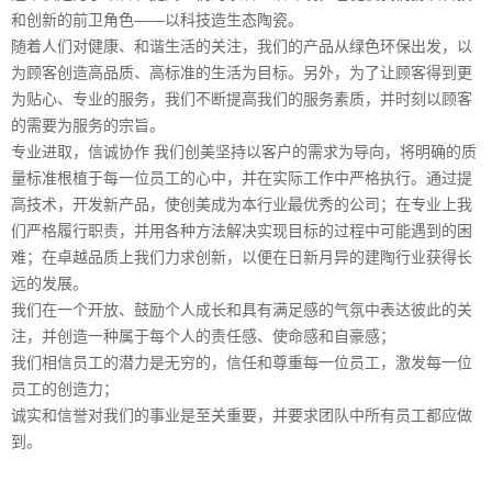
和创新的前卫角色——以科技造生态陶瓷。
随着人们对健康、和谐生活的关注，我们的产品从绿色环保出发，以
为顾客创造高品质、高标准的生活为目标。另外，为了让顾客得到更
为贴心、专业的服务，我们不断提高我们的服务素质，并时刻以顾客
的需要为服务的宗旨。
专业进取，信诚协作 我们创美坚持以客户的需求为导向，将明确的质
量标准根植于每一位员工的心中，并在实际工作中严格执行。通过提
高技术，开发新产品，使创美成为本行业最优秀的公司；在专业上我
们严格履行职责，并用各种方法解决实现目标的过程中可能遇到的困
难；在卓越品质上我们力求创新，以便在日新月异的建陶行业获得长
远的发展。
我们在一个开放、鼓励个人成长和具有满足感的气氛中表达彼此的关
注，并创造一种属于每个人的责任感、使命感和自豪感；
我们相信员工的潜力是无穷的，信任和尊重每一位员工，激发每一位
员工的创造力；
诚实和信誉对我们的事业是至关重要，并要求团队中所有员工都应做
到。