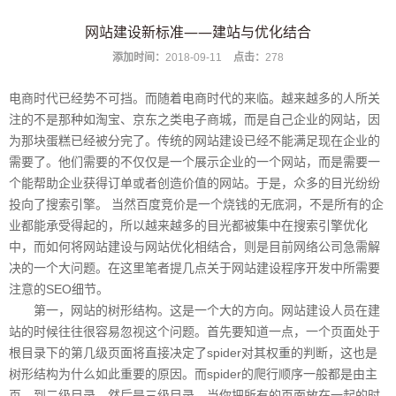
网站建设新标准——建站与优化结合
添加时间：
2018-09-11
点击：
278
电商时代已经势不可挡。而随着电商时代的来临。越来越多的人所关
注的不是那种如淘宝、京东之类电子商城，而是自己企业的网站，因
为那块蛋糕已经被分完了。传统的网站建设已经不能满足现在企业的
需要了。他们需要的不仅仅是一个展示企业的一个网站，而是需要一
个能帮助企业获得订单或者创造价值的网站。于是，众多的目光纷纷
投向了搜索引擎。 当然百度竞价是一个烧钱的无底洞，不是所有的企
业都能承受得起的，所以越来越多的目光都被集中在搜索引擎优化
中，而如何将网站建设与网站优化相结合，则是目前网络公司急需解
决的一个大问题。在这里笔者提几点关于网站建设程序开发中所需要
注意的SEO细节。
第一，网站的树形结构。这是一个大的方向。网站建设人员在建
站的时候往往很容易忽视这个问题。首先要知道一点，一个页面处于
根目录下的第几级页面将直接决定了spider对其权重的判断，这也是
树形结构为什么如此重要的原因。而spider的爬行顺序一般都是由主
页，到二级目录，然后是三级目录，当你把所有的页面放在一起的时