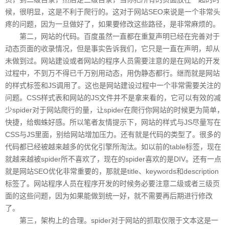
候，很明显，这是不利于爬行的。这对于网站SEO来说是一个非常头
疼的问题，因为一旦做好了，如果要修改这些路径，是非常麻烦的。
第二，网站的代码。百度虽然一直都在重复声明已经在完善对于
动态页面的收录情况，但是事实告诉我们，它只是一直在声明，却从
未做到过。网站建设或者网站的程序人员需要注意的是在网站的开发
过程中，不到万不得已千万别用动态，用伪静态都行。继而就是网站
的样式标签和JS调用了。这也是网站建设过程中一个非常需要关注的
问题。CSS样式表和网站的JS文件并不是拿来看的，它可以有效的减
少spider对于网站爬行的量，让spider在爬行你网站的时候更为简单，
快捷，给蜘蛛好感。所以笔者友情提示下，网站的样式与JS尽量写在
CSS与JS里面，别给网站增加压力。还有就是代码的类型了。很多的
代码都已经被越来越多的优化引擎所淘汰。如以前的table标签，现在
就越来越被spider所不喜欢了，现在的spider喜欢的是DIV。还有一点
就是网站SEO优化非常重要的，那就是title、keywords和description
标签了。网站程序人员在程序开发的时候务必要注意二级或者三级页
面的这些问题，因为如果能做到统一好，就不需要再后期进行修改
了。
第三，架构上的合理。spider对于网站的抓取仅限于文本这是一