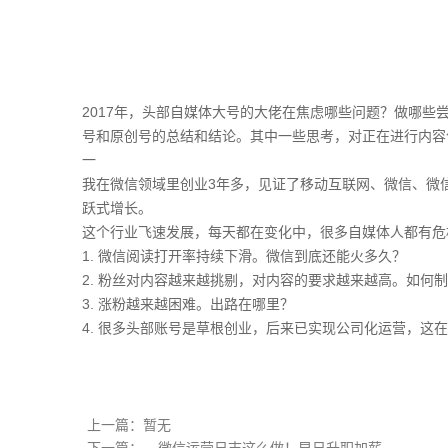
2017年，头部自媒体大号的大佬在焦虑哪些问题？做哪些
号和原创号的总结和结论。其中一些思考，对正在进行内容
一
我在微信领域里创业3年多，见证了移动互联网、微信、微
跃式增长。
这个行业飞速发展，每天都在变化中，很多自媒体人都有危
1. 微信阅读打开率持续下滑。微信到底还能火多久？
2. 粉丝对内容越来越挑剔，对内容的要求越来越高。如何
3. 涨粉越来越困难。出路在哪里？
4. 很多头部账号是草根创业，后来已实现公司化运营，这
上一篇：暂无