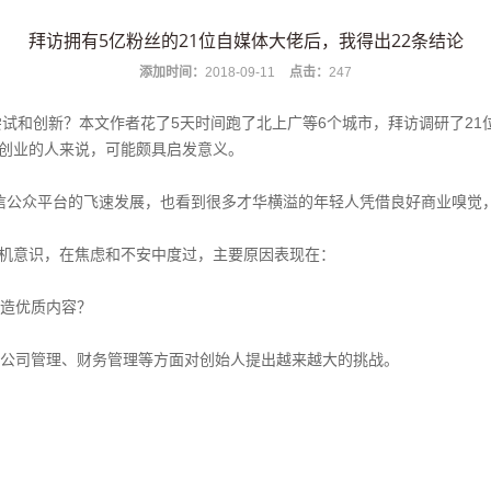
拜访拥有5亿粉丝的21位自媒体大佬后，我得出22条结论
添加时间：
2018-09-11
点击：
247
尝试和创新？本文作者花了5天时间跑了北上广等6个城市，拜访调研了2
创业的人来说，可能颇具启发意义。
信公众平台的飞速发展，也看到很多才华横溢的年轻人凭借良好商业嗅觉
机意识，在焦虑和不安中度过，主要原因表现在：
制造优质内容？
在公司管理、财务管理等方面对创始人提出越来越大的挑战。