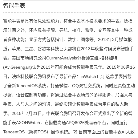
智能手表
智能手表是具有信息处理能力，符合手表基本技术要求的手表。除指
示时间之外，还应具有提醒、导航、校准、监测、交互等其中一种或
者多种功能；显示方式包括指针、数字、图像等。2013年3月媒体报
道，苹果、三星、谷歌等科技巨头都将在2013年晚些时候发布智能手
表。美国市场研究公司CurrentAnalysis分析师艾维·格林加特
(AviGreengart)认为2013年可能会成为智能手表元年。2015年06月16
日，映趣科技联合腾讯发布了最新产品：inWatchT.[1] 这款手表搭载
了全新TencentOS系统，打通微信、QQ双社交系统，同时还具备主动
提醒、语音控制等功能，将通过适合手表场景的多样服务，加强人与
手表、人与人之间的沟通，最终实现让智能手表成为用户的私人助
手。2015年7月21日，中兴联合腾讯召开发布会正式推出了全新的智
能手表AXONWatch，它搭载高通APQ8026处理器平台，同时运行
TencentOS（简称TOS）操作系统。[2] 目前市面上的智能手表可大致