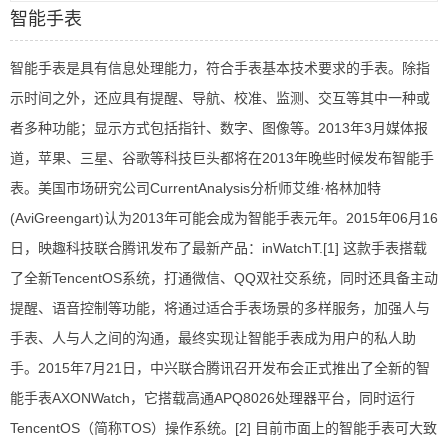
智能手表
智能手表是具有信息处理能力，符合手表基本技术要求的手表。除指
示时间之外，还应具有提醒、导航、校准、监测、交互等其中一种或
者多种功能；显示方式包括指针、数字、图像等。2013年3月媒体报
道，苹果、三星、谷歌等科技巨头都将在2013年晚些时候发布智能手
表。美国市场研究公司CurrentAnalysis分析师艾维·格林加特
(AviGreengart)认为2013年可能会成为智能手表元年。2015年06月16
日，映趣科技联合腾讯发布了最新产品：inWatchT.[1] 这款手表搭载
了全新TencentOS系统，打通微信、QQ双社交系统，同时还具备主动
提醒、语音控制等功能，将通过适合手表场景的多样服务，加强人与
手表、人与人之间的沟通，最终实现让智能手表成为用户的私人助
手。2015年7月21日，中兴联合腾讯召开发布会正式推出了全新的智
能手表AXONWatch，它搭载高通APQ8026处理器平台，同时运行
TencentOS（简称TOS）操作系统。[2] 目前市面上的智能手表可大致