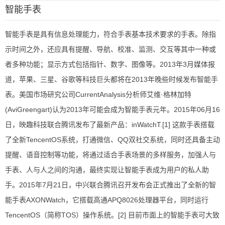
智能手表
智能手表是具有信息处理能力，符合手表基本技术要求的手表。除指
示时间之外，还应具有提醒、导航、校准、监测、交互等其中一种或
者多种功能；显示方式包括指针、数字、图像等。2013年3月媒体报
道，苹果、三星、谷歌等科技巨头都将在2013年晚些时候发布智能手
表。美国市场研究公司CurrentAnalysis分析师艾维·格林加特
(AviGreengart)认为2013年可能会成为智能手表元年。2015年06月16
日，映趣科技联合腾讯发布了最新产品：inWatchT.[1] 这款手表搭载
了全新TencentOS系统，打通微信、QQ双社交系统，同时还具备主动
提醒、语音控制等功能，将通过适合手表场景的多样服务，加强人与
手表、人与人之间的沟通，最终实现让智能手表成为用户的私人助
手。2015年7月21日，中兴联合腾讯召开发布会正式推出了全新的智
能手表AXONWatch，它搭载高通APQ8026处理器平台，同时运行
TencentOS（简称TOS）操作系统。[2] 目前市面上的智能手表可大致